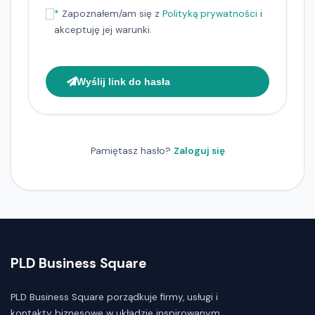
*
Zapoznałem/am się z
Polityką prywatności
i
akceptuję jej warunki.
Wyślij link do hasła
Pamiętasz hasło?
Zaloguj się
PLD Business Square
PLD Business Square porządkuje firmy, usługi i
kontakty biznesowe w układzie inspirowanym