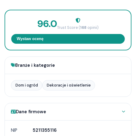
96.0
Trust Score (
168
opinii)
Wystaw ocenę
Branże i kategorie
Dom i ogród
Dekoracje i oświetlenie
Dane firmowe
NIP
5211355116