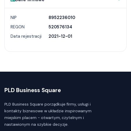
NIP
8952236010
REGON
520576134
Data rejestracji
2021-12-01
PLD Business Square
PLD Business Square porządkuje firmy, usługi i
kontakty biznesowe w układzie inspirowanym
miejskim placem - otwartym, czytelnym i
nastawionym na szybkie decyzje.