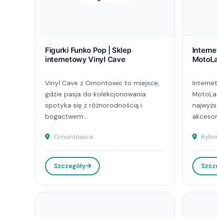
Figurki Funko Pop | Sklep
Intern
internetowy Vinyl Cave
MotoL
Vinyl Cave z Ornontowic to miejsce,
Interne
gdzie pasja do kolekcjonowania
MotoLa
spotyka się z różnorodnością i
najwyżs
bogactwem...
akcesori
Ornontowice
Rybni
Szczegóły
Szcz