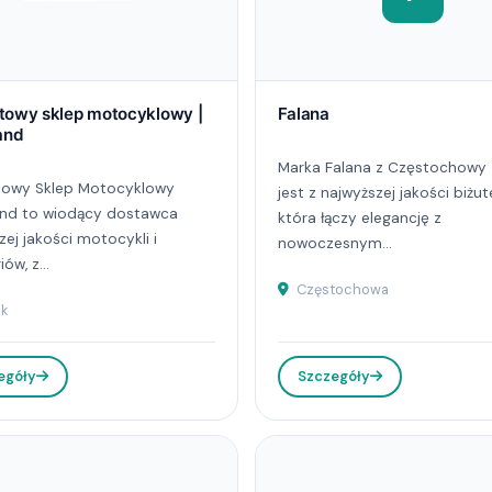
etowy sklep motocyklowy |
Falana
and
Marka Falana z Częstochowy
towy Sklep Motocyklowy
jest z najwyższej jakości biżuter
nd to wiodący dostawca
która łączy elegancję z
zej jakości motocykli i
nowoczesnym...
ów, z...
Częstochowa
k
egóły
Szczegóły