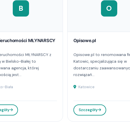
B
O
nieruchomości MŁYNARSCY
Opisowe.pl
nieruchomości MŁYNARSCY z
Opisowe.pl to renomowana fi
 w Bielsko-Białej to
Katowic, specjalizująca się w
ana agencja, której
dostarczaniu zaawansowany
ością jest...
rozwiązań...
ko-Biała
Katowice
egóły
Szczegóły