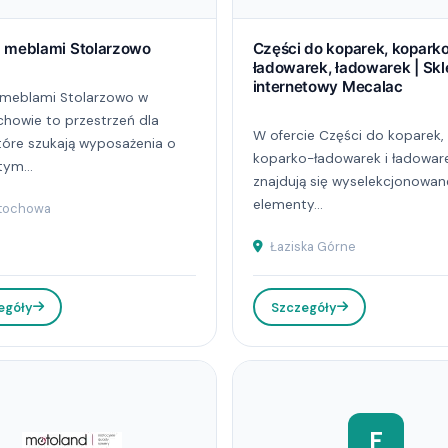
z meblami Stolarzowo
Części do koparek, kopark
ładowarek, ładowarek | Skl
internetowy Mecalac
 meblami Stolarzowo w
howie to przestrzeń dla
W ofercie Części do koparek,
tóre szukają wyposażenia o
koparko-ładowarek i ładowar
tym...
znajdują się wyselekcjonowan
elementy...
tochowa
Łaziska Górne
egóły
Szczegóły
F