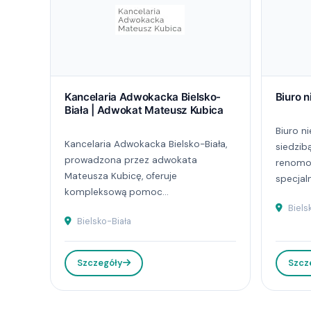
Kancelaria Adwokacka Bielsko-
Biuro 
Biała | Adwokat Mateusz Kubica
Biuro 
Kancelaria Adwokacka Bielsko-Biała,
siedzibą
prowadzona przez adwokata
renomow
Mateusza Kubicę, oferuje
specjaln
kompleksową pomoc...
Biels
Bielsko-Biała
Szczegóły
Szcz