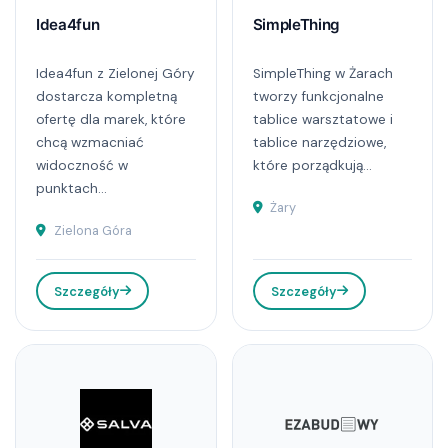
Idea4fun
SimpleThing
Idea4fun z Zielonej Góry
SimpleThing w Żarach
dostarcza kompletną
tworzy funkcjonalne
ofertę dla marek, które
tablice warsztatowe i
chcą wzmacniać
tablice narzędziowe,
widoczność w
które porządkują...
punktach...
Żary
Zielona Góra
Szczegóły
Szczegóły