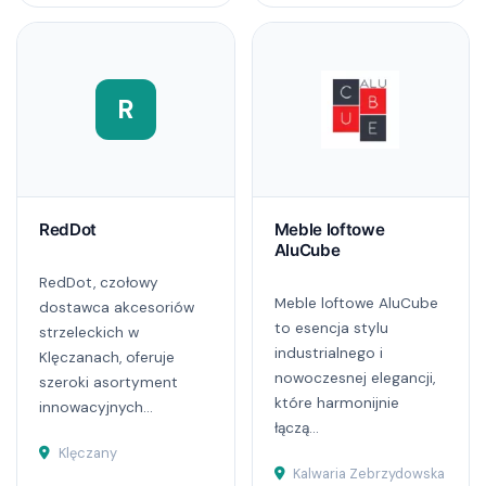
R
RedDot
Meble loftowe
AluCube
RedDot, czołowy
Meble loftowe AluCube
dostawca akcesoriów
to esencja stylu
strzeleckich w
industrialnego i
Klęczanach, oferuje
nowoczesnej elegancji,
szeroki asortyment
które harmonijnie
innowacyjnych...
łączą...
Klęczany
Kalwaria Zebrzydowska