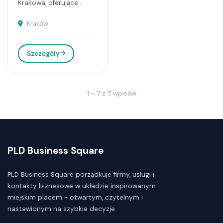
Krakowa, oferujące...
Kraków
Szczegóły
1 - 7 z 7 wpisów
PLD Business Square
PLD Business Square porządkuje firmy, usługi i
kontakty biznesowe w układzie inspirowanym
miejskim placem - otwartym, czytelnym i
nastawionym na szybkie decyzje.