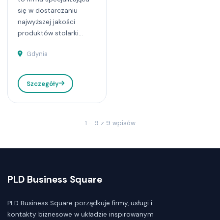
się w dostarczaniu
najwyższej jakości
produktów stolarki...
Gdynia
Szczegóły
1 - 9 z 9 wpisów
PLD Business Square
PLD Business Square porządkuje firmy, usługi i
kontakty biznesowe w układzie inspirowanym