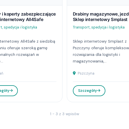
 i koperty zabezpieczające
Drabiny magazynowe, jezd
 internetowy All4Safe
Sklep internetowy Smplast
t, spedycja i logistyka
Transport, spedycja i logistyka
nternetowy All4Safe z siedzibą
Sklep internetowy Smplast z
niu oferuje szeroką gamę
Pszczyny oferuje komplekso
onalnych rozwiązań w
rozwiązania dla logistyki i
..
magazynowania,...
ań
Pszczyna
egóły
Szczegóły
1 - 3 z 3 wpisów