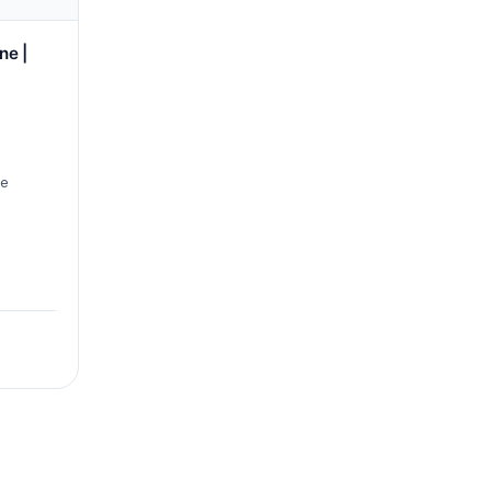
ne |
we