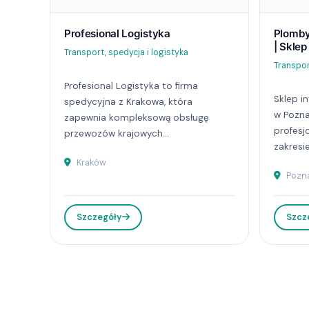
Profesional Logistyka
Plomby
| Sklep
Transport, spedycja i logistyka
Transpor
Profesional Logistyka to firma
Sklep i
spedycyjna z Krakowa, która
w Pozna
zapewnia kompleksową obsługę
profesj
przewozów krajowych...
zakresie.
Kraków
Pozn
Szczegóły
Szcz