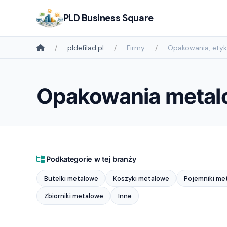
PLD Business Square
pldefilad.pl
Firmy
Opakowania, etyki
Opakowania metal
Podkategorie w tej branży
Butelki metalowe
Koszyki metalowe
Pojemniki me
Zbiorniki metalowe
Inne