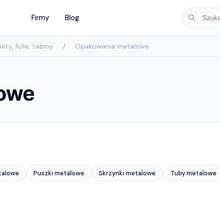
Firmy
Blog
ety, folie, taśmy
Opakowania metalowe
owe
talowe
Puszki metalowe
Skrzynki metalowe
Tuby metalowe