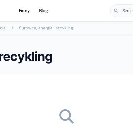
Firmy
Blog
cja
Surowce, energia i recykling
recykling