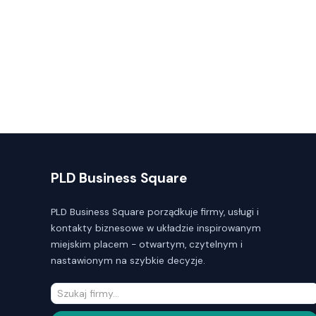
PLD Business Square
PLD Business Square porządkuje firmy, usługi i
kontakty biznesowe w układzie inspirowanym
miejskim placem - otwartym, czytelnym i
nastawionym na szybkie decyzje.