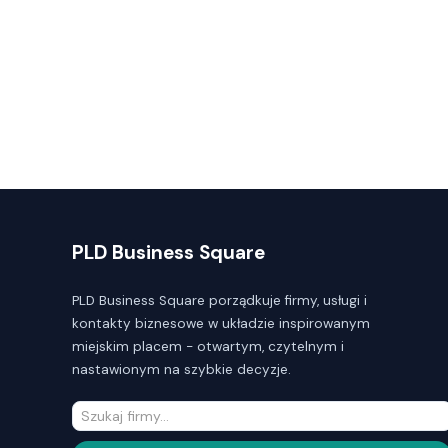
PLD Business Square
PLD Business Square porządkuje firmy, usługi i
kontakty biznesowe w układzie inspirowanym
miejskim placem - otwartym, czytelnym i
nastawionym na szybkie decyzje.